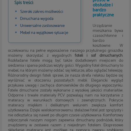
proste w
Spis treści:
obsłudze i
bardzo
Szeroki zakres możliwości
praktyczne
Dmuchana wygoda
Uniwersalne zastosowanie
Urządzanie
mieszkania bywa
Mebel na wyjątkowe sytuacje
czasochłonne i
bardzo
kosztowne. W
oczekiwaniu na pełne wyposażenie naszego przytulnego gniazdka
możemy skorzystać z wygodnych
foteli i sof dmuchanych
.
Rozkładane fotele mogą być także dodatkowym miejscem do
siedzenia i spania podczas wizyty gości. Wygodny fotel dmuchany to
mebel, na którym możemy oddać się lekturze, albo oglądać telewizję.
Różnorodny design foteli sprawi, że nasza strefa relaksu będzie się
wyróżniać w otoczeniu pozostałych mebli. Elegancki wygląd
przykuwa uwagę i zachęca domowników do długiego wypoczynku.
Fotele dmuchane zostały wykonane z wysokiej jakości materiałów.
Odporne i trwałe materiały PCV pozwalają nam na korzystanie z
materacy w warunkach domowych i zewnętrznych. Pokrycie
materacy miękkim i delikatnym welurem zwiększa komfort
użytkowania. Dzięki wielokomorowemu stelażowi fotel jest sprężysty i
nie odkształca się nawet po długim czasie użytkowania. Komfortowy
odpoczynek naszym nogom zapewnia dmuchany podnóżek, który
znajdziemy w zestawie razem z niejednym fotelem. Ekspresowe
składanie materacy jest możliwe za pomocą zaworu szybkiego