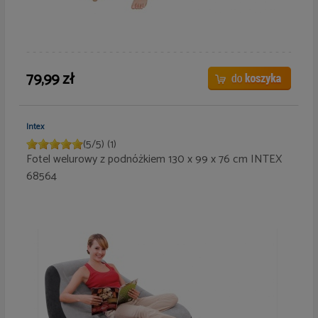
79,99 zł
Intex
(
5
/
5
)
(1)
Fotel welurowy z podnóżkiem 130 x 99 x 76 cm INTEX
68564