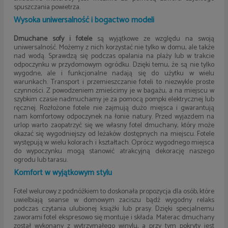
spuszczania powietrza.
Wysoka uniwersalność i bogactwo modeli
Dmuchane sofy i fotele
są wyjątkowe ze względu na swoją
uniwersalność. Możemy z nich korzystać nie tylko w domu, ale także
nad wodą. Sprawdzą się podczas opalania na plaży lub w trakcie
odpoczynku w przydomowym ogródku. Dzięki temu, że są nie tylko
wygodne, ale i funkcjonalne nadają się do użytku w wielu
warunkach. Transport i przemieszczanie foteli to niezwykle proste
czynności. Z powodzeniem zmieścimy je w bagażu, a na miejscu w
szybkim czasie nadmuchamy je za pomocą pompki elektrycznej lub
ręcznej. Rozłożone fotele nie zajmują dużo miejsca i gwarantują
nam komfortowy odpoczynek na łonie natury. Przed wyjazdem na
urlop warto zaopatrzyć się we własny fotel dmuchany, który może
okazać się wygodniejszy od leżaków dostępnych na miejscu. Fotele
występują w wielu kolorach i kształtach. Oprócz wygodnego miejsca
do wypoczynku mogą stanowić atrakcyjną dekorację naszego
ogrodu lub tarasu.
Komfort w wyjątkowym stylu
Fotel welurowy z podnóżkiem to doskonała propozycja dla osób, które
uwielbiają seanse w domowym zaciszu bądź wygodny relaks
podczas czytania ulubionej książki lub prasy. Dzięki specjalnemu
zaworami fotel ekspresowo się montuje i składa. Materac dmuchany
został wykonany z wytrzymałego winylu, a przy tym pokryty jest