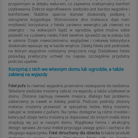
przyjemnym w dotyku welurem, co zapewnia maksymalny komfort
użytkowania. Dobrze wyprofilowane siedzisko jest bardzo wygodne i
komfortowe. Stabilne oparcie stanowi doskonałą podporę i
odciążenie kręgosłupa. Wzmocnione dno materaca daje nam
możliwość korzystania z fotela zarówno wewnątrz jak również na
zewnątrz - na wakacjach bądź w ogrodzie, gdzie można sobie
pozwolić na cudowny relaks. Fotel świetnie sprawdzi się w pokoju lub
w salonie. Dzięki nowoczesnemu wyglądowi i ciekawej kolorystyce
doskonale wpasuje się w każde wnętrze. Zaletą fotela jest podnóżek,
na którym wygodnie rozłożymy zmęczone nogi. Dodatkowo fotele
posiadają praktyczny uchwyt na napoje, szczególnie przydatny
podczas upałów.
Korzystaj z nich we własnym domu lub ogrodzie, a także
zabieraj na wyjazdy
Fotel pufa
to również wygodne, przenośne rozwiązanie do siedzenia.
Składane siedziska możemy zabrać na wyjazdy, a także użytkować w
domu. Złożone zajmują niewiele miejsca, dlatego bez problemu
zabierzemy je nawet w daleką podróż. Podczas podróży złożony
materac możemy przewozić w specjalnej torbie, którą możemy
zakupić w zestawie z pufami. Na rynku dostępne są różne modele i
kolory puf, dzięki temu możemy je dopasować do innych mebli, które
znajdują się już w naszym domu. Wyjątkowa forma i atrakcyjny
design sprawia ,że nasz mebel przyciąga uwagę gości i zachęca do
długiego wypoczynku.
Fotel dmuchany dla dziecka
to także produkt