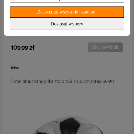
Zaakceptuj wszystkie i zamknij
Dostosuj wybory
109,99 zł
Intex
Fotel dmuchany piłka 110 x 108 x 66 cm Intex 68557