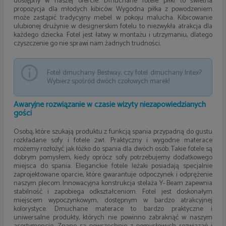
dostępny w naszej ofercie. Dmuchane fotele piłki to świetna
propozycja dla młodych kibiców. Wygodna piłka z powodzeniem
może zastąpić tradycyjny mebel w pokoju malucha. Kibicowanie
ulubionej drużynie w designerskim fotelu to niezwykła atrakcja dla
każdego dziecka. Fotel jest łatwy w montażu i utrzymaniu, dlatego
czyszczenie go nie sprawi nam żadnych trudności.
Fotel dmuchany Bestway, czy fotel dmuchany Intex?
Wybierz spośród dwóch czołowych marek!
Awaryjne rozwiązanie w czasie wizyty niezapowiedzianych
gości
Osobą, które szukają produktu z funkcją spania przypadną do gustu
rozkładane sofy i fotele 2w1. Praktyczny i wygodne materace
możemy rozłożyć jak łóżko do spania dla dwóch osób. Takie fotele są
dobrym pomysłem, kiedy oprócz sofy potrzebujemy dodatkowego
miejsca do spania. Eleganckie fotele leżaki posiadają specjalnie
zaprojektowane oparcie, które gwarantuje odpoczynek i odprężenie
naszym plecom. Innowacyjna konstrukcja stelaża Y- Beam zapewnia
stabilność i zapobiega odkształceniom. Fotel jest doskonałym
miejscem wypoczynkowym, dostępnym w bardzo atrakcyjnej
kolorystyce. Dmuchane materace to bardzo praktyczne i
uniwersalne produkty, których nie powinno zabraknąć w naszym