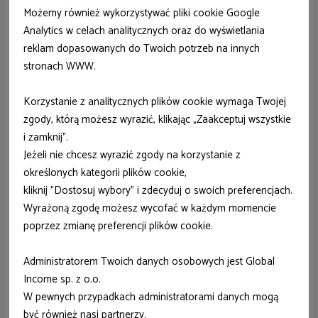
Możemy również wykorzystywać pliki cookie Google
139,99 zł
Analytics w celach analitycznych oraz do wyświetlania
reklam dopasowanych do Twoich potrzeb na innych
stronach WWW.
Bestway
Korzystanie z analitycznych plików cookie wymaga Twojej
Fotel dmuchany z podnóżkiem 122 x 94 x 81 cm
zgody, którą możesz wyrazić, klikając „Zaakceptuj wszystkie
Bestway 75053
i zamknij”.
Jeżeli nie chcesz wyrazić zgody na korzystanie z
określonych kategorii plików cookie,
kliknij "Dostosuj wybory" i zdecyduj o swoich preferencjach.
Wyrażoną zgodę możesz wycofać w każdym momencie
poprzez zmianę preferencji plików cookie.
Administratorem Twoich danych osobowych jest Global
Income sp. z o.o.
W pewnych przypadkach administratorami danych mogą
być również nasi partnerzy.