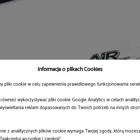
Informacja o plikach Cookies
y pliki cookie w celu zapewnienia prawidłowego funkcjonowania serwi
za, że przed opuszczeniem
ównież wykorzystywać pliki cookie Google Analytics w celach anality
stowany pod względem
wyświetlania reklam dopasowanych do Twoich potrzeb na innych stro
nie z analitycznych plików cookie wymaga Twojej zgody, którą możesz
„Zaakceptuj wszystkie i zamknij”.