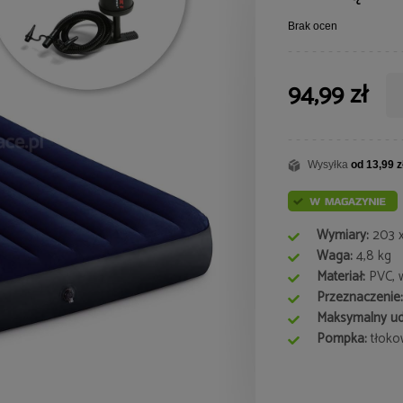
Brak ocen
94,99 zł
Wysyłka
od 13,99 z
Wymiary:
203 x
Waga:
4,8 kg
Materiał:
PVC, 
Przeznaczenie:
Maksymalny ud
Pompka:
tłoko