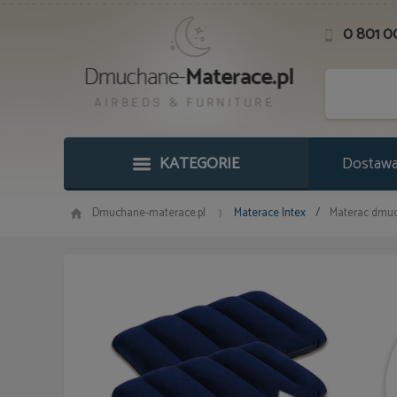
0 801 0
KATEGORIE
Dostawa 
Dmuchane-materace.pl
Materace Intex
/
Materac dmuc