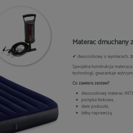
Materac dmuchany z
✔
dwuosobowy o wymiarach:
20
Specjalna konstrukcja materac
technologii, gwarantuje wytrzym
Co zawiera zestaw?
dwuosobowy materac INTEX
pompka tłokowa,
dwie poduszki,
łatkę naprawczą.