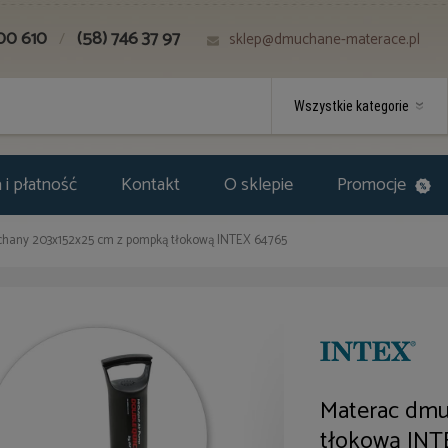
00 610
(58) 746 37 97
/
sklep@dmuchane-materace.pl
i płatność
Kontakt
O sklepie
Promocje
hany 203x152x25 cm z pompką tłokową INTEX 64765
Materac dmu
tłokową INT