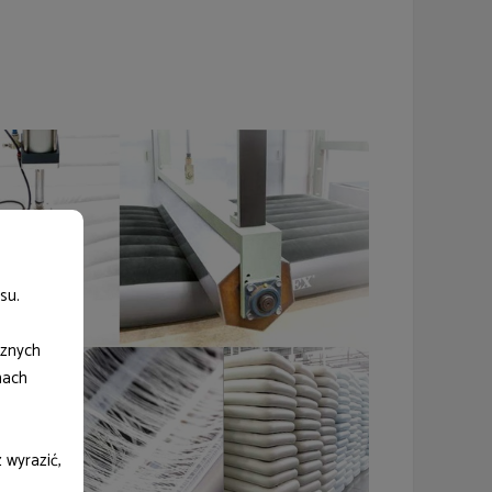
su.
cznych
nach
 wyrazić,