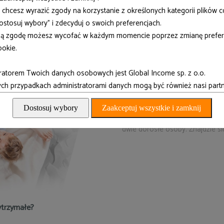
ie chcesz wyrazić zgody na korzystanie z określonych kategorii plików c
"Dostosuj wybory" i zdecyduj o swoich preferencjach.
ą zgodę możesz wycofać w każdym momencie poprzez zmianę prefer
ookie.
ratorem Twoich danych osobowych jest Global Income sp. z o.o.
Materac dla całej rodziny
h przypadkach administratorami danych mogą być również nasi partn
▶
komfortowy rozmiar
203 x 1
Dostosuj wybory
Zaakceptuj wszystkie i zamknij
Rozmiary materaca pozwalają n
dwie dorosłe osoby. Znajdzie s
ytrzymałe?