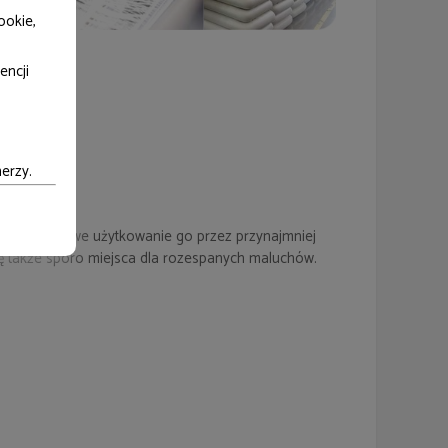
ookie,
encji
erzy.
52 x 25 cm
a komfortowe użytkowanie go przez przynajmniej
ię także sporo miejsca dla rozespanych maluchów.