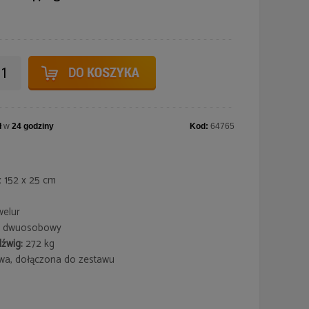
ł
w
24 godziny
Kod:
64765
 152 x 25 cm
welur
dwuosobowy
źwig:
272 kg
wa, dołączona do zestawu