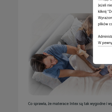
Jeżeli n
kliknij 
Wyrażon
plików c
Administ
W pewnyc
Co sprawia, że materace Intex są tak wygodne i w