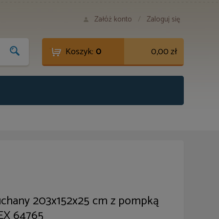
Załóż konto
/
Zaloguj się
Koszyk:
0
0,00 zł
chany 203x152x25 cm z pompką
EX 64765