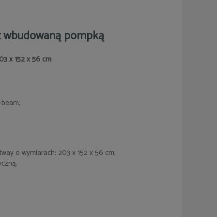
z wbudowaną pompką
03 x 152 x 56 cm
I-beam,
ay o wymiarach: 203 x 152 x 56 cm,
czną,