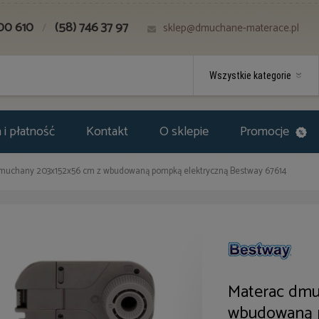
00 610
(58) 746 37 97
/
sklep@dmuchane-materace.pl
i płatność
Kontakt
O sklepie
Promocje
muchany 203x152x56 cm z wbudowaną pompką elektryczną Bestway 67614
Materac dmu
wbudowaną p