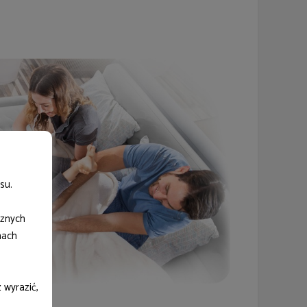
su.
cznych
nach
 wyrazić,