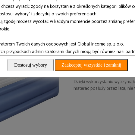
ie chcesz wyrazić zgody na korzystanie z określonych kategorii plików c
"Dostosuj wybory" i zdecyduj o swoich preferencjach.
ą zgodę możesz wycofać w każdym momencie poprzez zmianę prefer
ookie.
ratorem Twoich danych osobowych jest Global Income sp. z o.o.
h przypadkach administratorami danych mogą być również nasi partn
Technologia TRITECH
Dostosuj wybory
Zaakceptuj wszystkie i zamknij
▶ wytrzymały, trójwarstwowy ma
Dzięki wykorzystaniu wytrzymał
materac posłuży przez lata, nie 