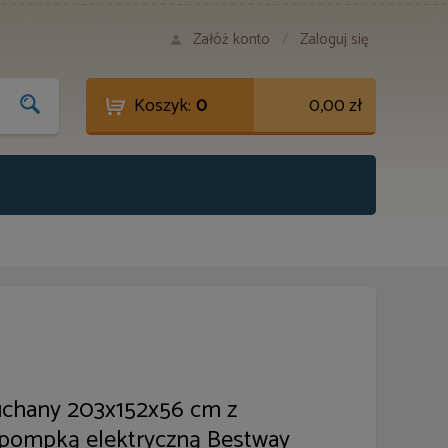
Załóż konto
/
Zaloguj się
Koszyk:
0
0,00 zł
chany 203x152x56 cm z
ompką elektryczną Bestway