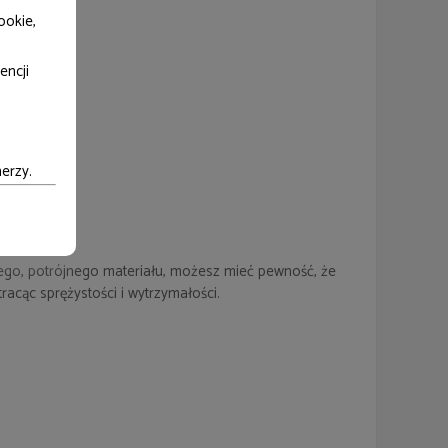
ookie,
encji
erzy.
teriał
ego, potrójnego materiału, możesz mieć pewność, że
tracąc sprężystości i wytrzymałości.