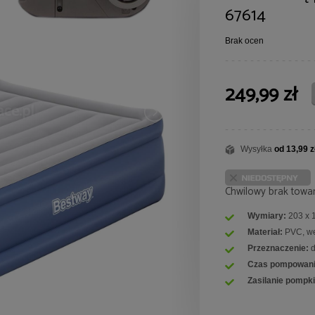
67614
Brak ocen
249,99 zł
Wysyłka
od 13,99 z
Chwilowy brak towa
Wymiary:
203 x 
Materiał:
PVC, we
Przeznaczenie:
d
Czas pompowani
Zasilanie pompki