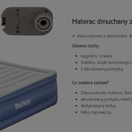
Materac dmuchany 
✔ dwuosobowy o wymiarach:
2
Główne cechy:
wygodny i trwały,
stabilny, dzięki technologii 
z wbudowaną pompką.
Co zawiera zestaw?
Dwuosobowy materac Bestw
wbudowaną pompkę elektry
dedykowaną torbę,
łatkę naprawczą.