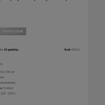
ł
w
24 godziny
Kod:
67614
ru
152 x 56 cm
lur
wuosobowy
a:
5 minut
220 - 240 V