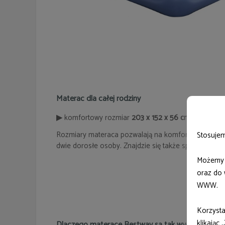
Materac dla całej rodziny
▶
komfortowy rozmiar
203 x 152 x 56 cm
Rozmiary materaca pozwalają na komfortowe użytko
Stosujem
dwie dorosłe osoby. Znajdzie się także sporo miejs
Możemy r
oraz do 
WWW.
Korzysta
klikając 
Dlaczego materace Bestway są tak wygodne i wy