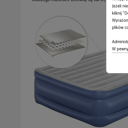
Jeżeli n
kliknij 
Wyrażon
plików c
Administ
W pewnyc