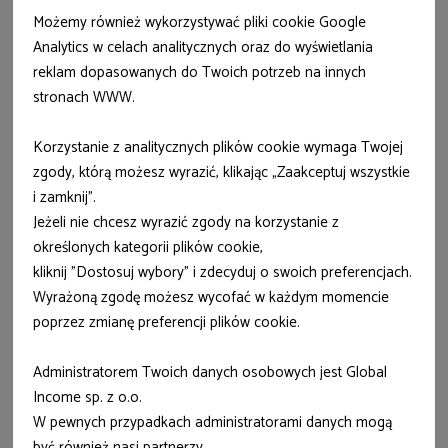
Zastosowane
włókna FiberTech
nie ulegają rozciągnięciu po
Możemy również wykorzystywać pliki cookie Google
czasie, zapewniając tym samym
dłuższą żywotność i zwiększoną
wytrzymałość
materaca, co za tym idzie- nieprzerwany komfort
Analytics w celach analitycznych oraz do wyświetlania
podczas odpoczynku.
reklam dopasowanych do Twoich potrzeb na innych
stronach WWW.
Korzystanie z analitycznych plików cookie wymaga Twojej
zgody, którą możesz wyrazić, klikając „Zaakceptuj wszystkie
i zamknij”.
Jeżeli nie chcesz wyrazić zgody na korzystanie z
określonych kategorii plików cookie,
kliknij "Dostosuj wybory" i zdecyduj o swoich preferencjach.
Wyrażoną zgodę możesz wycofać w każdym momencie
poprzez zmianę preferencji plików cookie.
Administratorem Twoich danych osobowych jest Global
Income sp. z o.o.
W pewnych przypadkach administratorami danych mogą
być również nasi partnerzy.