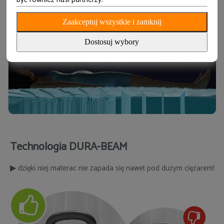
Zaakceptuj wszystkie i zamknij
Dostosuj wybory
Technologia DURA-BEAM
▶
dzięki niej materac nie zapada się nawet pod dużym ciężarem!