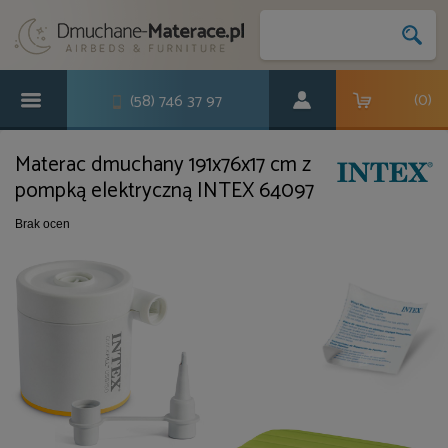
(
0
)
(58) 746 37 97
Materac dmuchany 191x76x17 cm z
pompką elektryczną INTEX 64097
Brak ocen