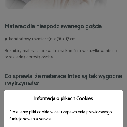
Materac dla niespodziewanego gościa
▶
komfortowy rozmiar
191 x 76 x 17 cm
Rozmiary materaca pozwalają na komfortowe użytkowanie go
przez jedną dorosłą osobę.
Co sprawia, że materace Intex są tak wygodne
i wytrzymałe?
Informacja o plikach Cookies
Technologia FIBER-TECH
Stosujemy pliki cookie w celu zapewnienia prawidłowego
▶
stelaż z ultrawytrzymałych włókien
funkcjonowania serwisu.