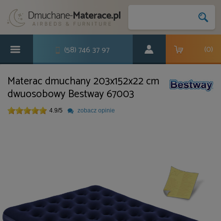
(
0
)
(58) 746 37 97
Materac dmuchany 203x152x22 cm
dwuosobowy Bestway 67003
4.9
/
5
zobacz opinie