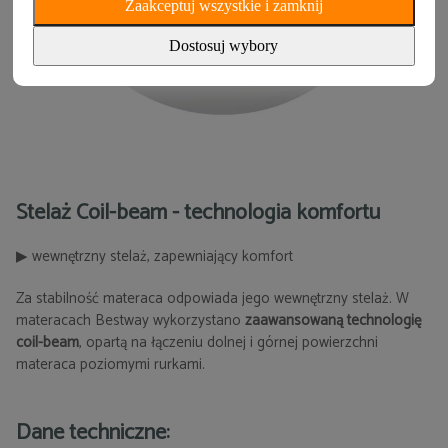
Zaakceptuj wszystkie i zamknij
Dostosuj wybory
Stelaż Coil-beam - technologia komfortu
▶ wewnętrzny stelaż, zapewniający komfort
Za stabilność materaca odpowiada jego wewnętrzny stelaż. W
materacach Bestway wykorzystano
zaawansowaną technologię
coil-beam
, opartą na łączeniu dolnej i górnej powierzchni
materaca poziomymi rurkami.
Dane techniczne: