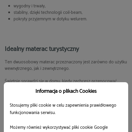
wygodny i trwały,
stabilny, dzięki technologii coil-beam,
pokryty przyjemnym w dotyku welurem.
Idealny materac turystyczny
Ten dwuosobowy materac przeznaczony jest zarówno do użytku
wewnętrznego, jak i zewnętrznego.
Świetnie sprawdzi się w domu, kiedy zechcesz przenocować
niespodziewanych gości, jak i w terenie.
Informacja o plikach Cookies
Stosujemy pliki cookie w celu zapewnienia prawidłowego
funkcjonowania serwisu.
Możemy również wykorzystywać pliki cookie Google